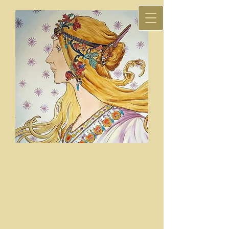
NANCY 1900 - ARTS -
ANTIQUITÉS
Fabien Toussaint
Expert C.E.A.