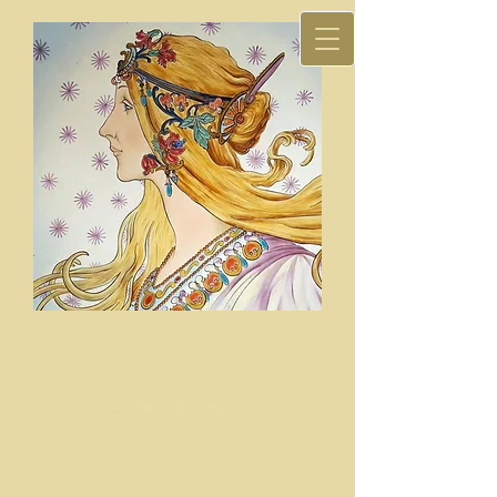
NANCY 1900 - ARTS -
ANTIQUITÉS
Fabien Toussaint
Expert C.E.A.