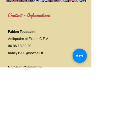
Contact - Informations
Fabien Toussaint
Antiquaire et Expert C.E.A.
06 86 18 83 20
nancy1900@hotmail.fr
Horaires d'ouverture
Du mercredi au samedi
de 11h00 à 18h30
non stop !
Adresse
NANCY 1900 - ARTS • ANTIQUITÉS
87 rue Saint-Georges
54000 NANCY - Grand Est - France